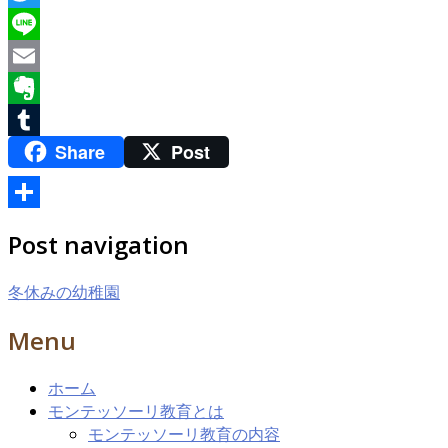
Twitter
Line
Email
Evernote
Share
Post
Tumblr
共
Post navigation
有
冬休みの幼稚園
Menu
ホーム
モンテッソーリ教育とは
モンテッソーリ教育の内容