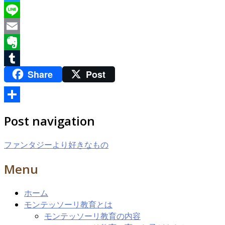
Twitter
Line
Email
Evernote
Share
Post
Tumblr
共
Post navigation
有
ファンタジーより好きなもの
Menu
ホーム
モンテッソーリ教育とは
モンテッソーリ教育の内容