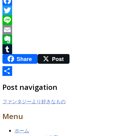
Facebook
Twitter
Line
Email
Evernote
Share
Post
Tumblr
共
Post navigation
有
ファンタジーより好きなもの
Menu
ホーム