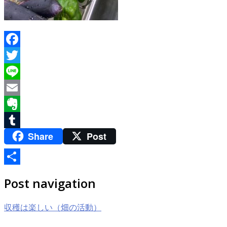
Facebook
Twitter
Line
Email
Evernote
Share
Post
Tumblr
共
Post navigation
有
収穫は楽しい（畑の活動）