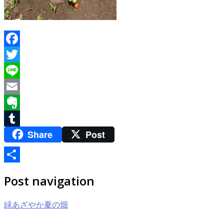
Facebook
Twitter
Line
Email
Evernote
Share
Post
Tumblr
共
Post navigation
有
緑あざやか夏の畑