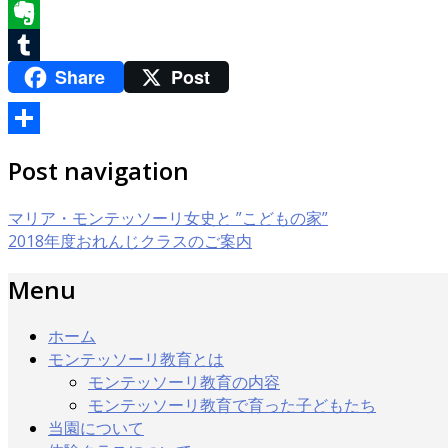
Email
Evernote
Share
Post
Tumblr
共
Post navigation
有
マリア・モンテッソーリ女史と ”こどもの家”
2018年度おれんじクラスのご案内
Menu
ホーム
モンテッソーリ教育とは
モンテッソーリ教育の内容
モンテッソーリ教育で育った子どもたち
当園について