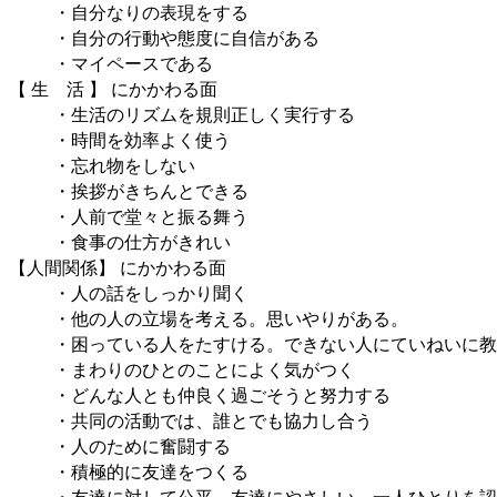
・自分なりの表現をする
・自分の行動や態度に自信がある
・マイペースである
【 生 活 】 にかかわる面
・生活のリズムを規則正しく実行する
・時間を効率よく使う
・忘れ物をしない
・挨拶がきちんとできる
・人前で堂々と振る舞う
・食事の仕方がきれい
【人間関係】 にかかわる面
・人の話をしっかり聞く
・他の人の立場を考える。思いやりがある。
・困っている人をたすける。できない人にていねいに教
・まわりのひとのことによく気がつく
・どんな人とも仲良く過ごそうと努力する
・共同の活動では、誰とでも協力し合う
・人のために奮闘する
・積極的に友達をつくる
・友達に対して公平。友達にやさしい。一人ひとりを認