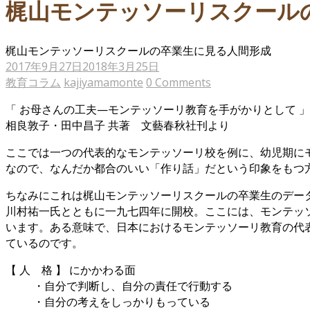
梶山モンテッソーリスクール
梶山モンテッソーリスクールの卒業生に見る人間形成
2017年9月27日
2018年3月25日
教育コラム
kajiyamamonte
0 Comments
「 お母さんの工夫—モンテッソーリ教育を手がかりとして 」
相良敦子・田中昌子 共著 文藝春秋社刊より
ここでは一つの代表的なモンテッソーリ校を例に、幼児期に
なので、なんだか都合のいい「作り話」だという印象をもつ
ちなみにこれは梶山モンテッソーリスクールの卒業生のデー
川村祐一氏とともに一九七四年に開校。ここには、モンテッ
います。ある意味で、日本におけるモンテッソーリ教育の代
ているのです。
【 人 格 】 にかかわる面
・自分で判断し、自分の責任で行動する
・自分の考えをしっかりもっている