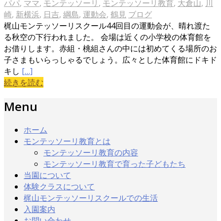
パパ
,
ママ
,
モンテッソーリ
,
モンテッソーリ教育
,
大倉山
,
川
崎
,
新横浜
,
日吉
,
綱島
,
運動会
,
鶴見
ブログ
梶山モンテッソーリスクール44回目の運動会が、晴れ渡た
る秋空の下行われました。 会場は近くの小学校の体育館を
お借りします。赤組・桃組さんの中には初めてくる場所のお
子さまもいらっしゃるでしょう。広々とした体育館にドキド
キし
[…]
続きを読む
Menu
ホーム
モンテッソーリ教育とは
モンテッソーリ教育の内容
モンテッソーリ教育で育った子どもたち
当園について
体験クラスについて
梶山モンテッソーリスクールでの生活
入園案内
お問い合わせ