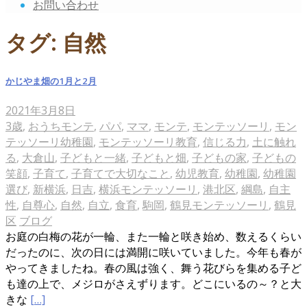
お問い合わせ
タグ:
自然
かじやま畑の1月と2月
2021年3月8日
3歳
,
おうちモンテ
,
パパ
,
ママ
,
モンテ
,
モンテッソーリ
,
モン
テッソーリ幼稚園
,
モンテッソーリ教育
,
信じる力
,
土に触れ
る
,
大倉山
,
子どもと一緒
,
子どもと畑
,
子どもの家
,
子どもの
笑顔
,
子育て
,
子育てで大切なこと
,
幼児教育
,
幼稚園
,
幼稚園
選び
,
新横浜
,
日吉
,
横浜モンテッソーリ
,
港北区
,
綱島
,
自主
性
,
自尊心
,
自然
,
自立
,
食育
,
駒岡
,
鶴見モンテッソーリ
,
鶴見
区
ブログ
お庭の白梅の花が一輪、また一輪と咲き始め、数えるくらい
だったのに、次の日には満開に咲いていました。今年も春が
やってきましたね。春の風は強く、舞う花びらを集める子ど
も達の上で、メジロがさえずります。どこにいるの～？と大
きな
[…]