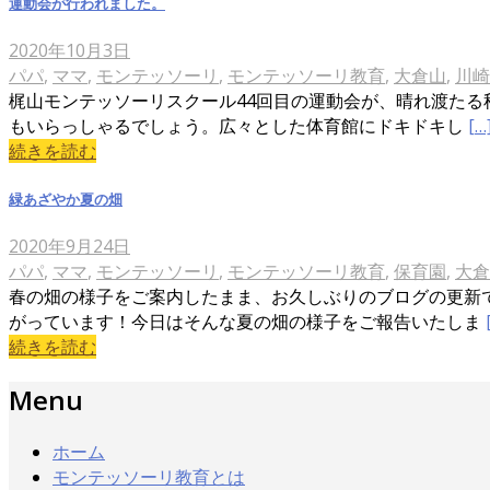
運動会が行われました。
2020年10月3日
パパ
,
ママ
,
モンテッソーリ
,
モンテッソーリ教育
,
大倉山
,
川崎
梶山モンテッソーリスクール44回目の運動会が、晴れ渡たる
もいらっしゃるでしょう。広々とした体育館にドキドキし
[…
続きを読む
緑あざやか夏の畑
2020年9月24日
パパ
,
ママ
,
モンテッソーリ
,
モンテッソーリ教育
,
保育園
,
大倉
春の畑の様子をご案内したまま、お久しぶりのブログの更新
がっています！今日はそんな夏の畑の様子をご報告いたしま
続きを読む
Menu
ホーム
モンテッソーリ教育とは