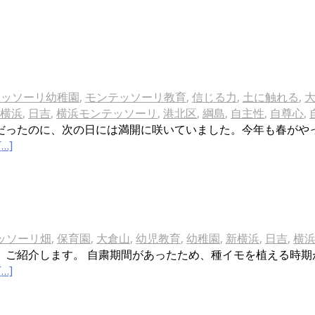
テッソーリ幼稚園
,
モンテッソーリ教育
,
信じる力
,
土に触れる
,
横浜
,
日吉
,
横浜モンテッソーリ
,
港北区
,
綱島
,
自主性
,
自尊心
,
だったのに、次の日には満開に咲いていました。今年も春がや
[…]
ッソーリ畑
,
保育園
,
大倉山
,
幼児教育
,
幼稚園
,
新横浜
,
日吉
,
横
、ご紹介します。 自粛期間があったため、種イモを植える時期
[…]