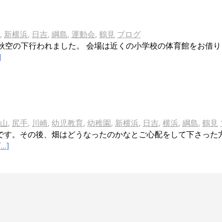
,
新横浜
,
日吉
,
綱島
,
運動会
,
鶴見
ブログ
秋空の下行われました。 会場は近くの小学校の体育館をお借
]
山
,
尻手
,
川崎
,
幼児教育
,
幼稚園
,
新横浜
,
日吉
,
横浜
,
綱島
,
鶴見
です。その後、畑はどうなったのかなとご心配をして下さった
[…]