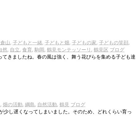
大倉山
,
子どもと一緒
,
子どもと畑
,
子どもの家
,
子どもの笑顔
,
自然
,
自立
,
食育
,
駒岡
,
鶴見モンテッソーリ
,
鶴見区
ブログ
ってきましたね。春の風は強く、舞う花びらを集める子ども達
浜
,
畑の活動
,
綱島
,
自然活動
,
鶴見
ブログ
が少し遅くなってしまいました。そのため、どれくらい育っ