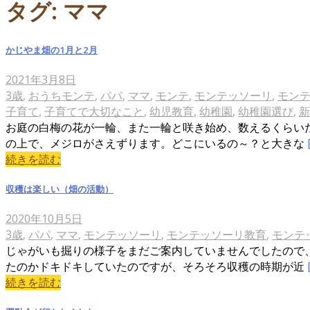
タグ:
ママ
かじやま畑の1月と2月
2021年3月8日
3歳
,
おうちモンテ
,
パパ
,
ママ
,
モンテ
,
モンテッソーリ
,
モン
子育て
,
子育てで大切なこと
,
幼児教育
,
幼稚園
,
幼稚園選び
,
新
お庭の白梅の花が一輪、また一輪と咲き始め、数えるくらい
の上で、メジロがさえずります。どこにいるの～？と大きな
続きを読む
収穫は楽しい（畑の活動）
2020年10月5日
3歳
,
パパ
,
ママ
,
モンテッソーリ
,
モンテッソーリ教育
,
モンテ
じゃがいも掘りの様子をまだご案内していませんでしたので
たのかドキドキしていたのですが、そろそろ収穫の時期が近
続きを読む