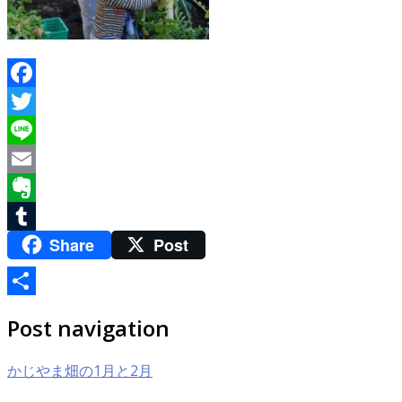
Facebook
Twitter
Line
Email
Evernote
Share
Post
Tumblr
共
Post navigation
有
かじやま畑の1月と2月