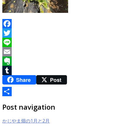
Facebook
Twitter
Line
Email
Evernote
Share
Post
Tumblr
共
Post navigation
有
かじやま畑の1月と2月