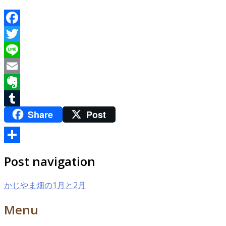
Facebook
Twitter
Line
Email
Evernote
Share
Post
Tumblr
共
Post navigation
有
かじやま畑の1月と2月
Menu