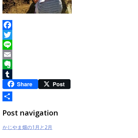
Facebook
Twitter
Line
Email
Evernote
Share
Post
Tumblr
共
Post navigation
有
かじやま畑の1月と2月