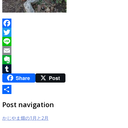
Facebook
Twitter
Line
Email
Evernote
Share
Post
Tumblr
共
Post navigation
有
かじやま畑の1月と2月