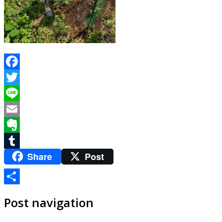
Facebook
Twitter
Line
Email
Evernote
Share
Post
Tumblr
共
Post navigation
有