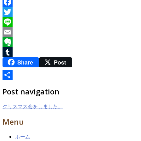
Facebook
Twitter
Line
Email
Evernote
Share
Post
Tumblr
共
Post navigation
有
クリスマス会をしました。
Menu
ホーム