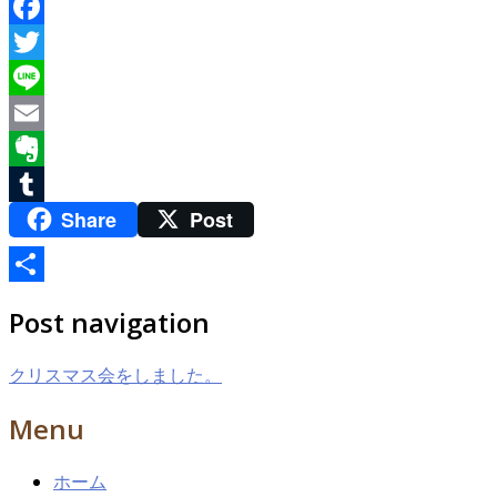
Facebook
Twitter
Line
Email
Evernote
Share
Post
Tumblr
共
Post navigation
有
クリスマス会をしました。
Menu
ホーム