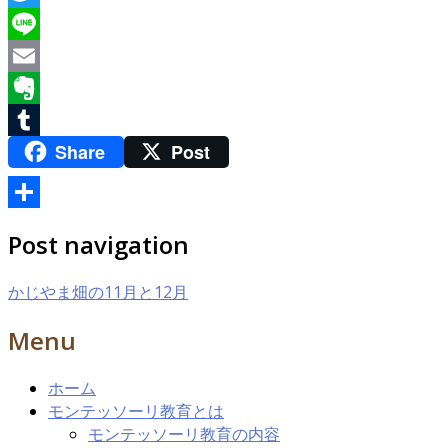
Twitter
Line
Email
Evernote
Share
Post
Tumblr
共
Post navigation
有
かじやま畑の11月と12月
Menu
ホーム
モンテッソーリ教育とは
モンテッソーリ教育の内容