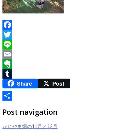
Facebook
Twitter
Line
Email
Evernote
Share
Post
Tumblr
共
Post navigation
有
かじやま畑の11月と12月