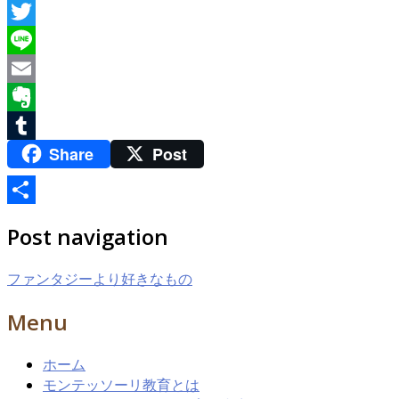
Facebook
Twitter
Line
Email
Evernote
Share
Post
Tumblr
共
Post navigation
有
ファンタジーより好きなもの
Menu
ホーム
モンテッソーリ教育とは