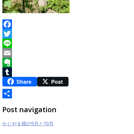
Facebook
Twitter
Line
Email
Evernote
Share
Post
Tumblr
共
Post navigation
有
かじやま畑の9月と10月