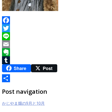
Facebook
Twitter
Line
Email
Evernote
Share
Post
Tumblr
共
Post navigation
有
かじやま畑の9月と10月