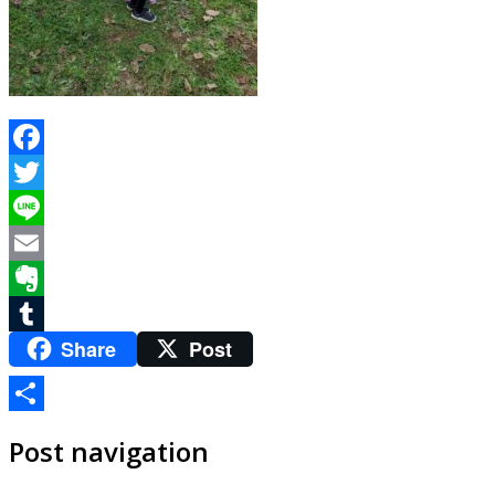
Facebook
Twitter
Line
Email
Evernote
Share
Post
Tumblr
共
Post navigation
有