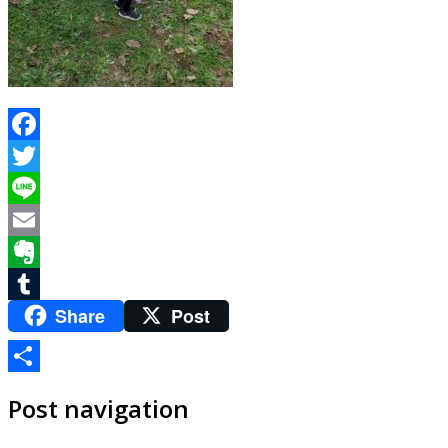
Facebook
Twitter
Line
Email
Evernote
Share
Post
Tumblr
共
Post navigation
有