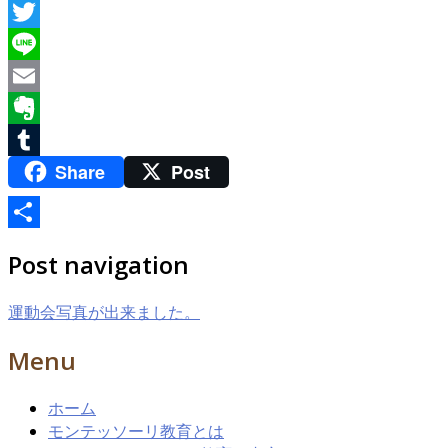
Facebook
Twitter
Line
Email
Evernote
Share
Post
Tumblr
共
Post navigation
有
運動会写真が出来ました。
Menu
ホーム
モンテッソーリ教育とは