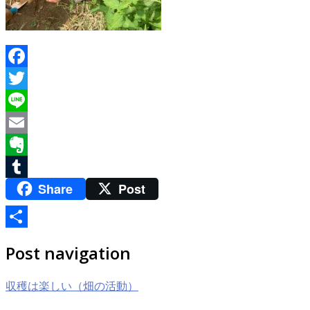
Facebook
Twitter
Line
Email
Evernote
Share
Post
Tumblr
共
Post navigation
有
収穫は楽しい（畑の活動）