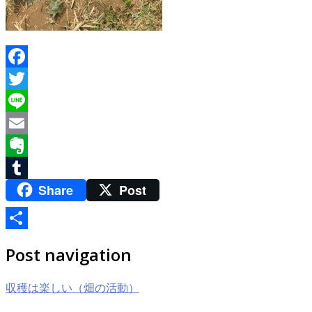
Facebook
Twitter
Line
Email
Evernote
Share
Post
Tumblr
共
Post navigation
有
収穫は楽しい（畑の活動）