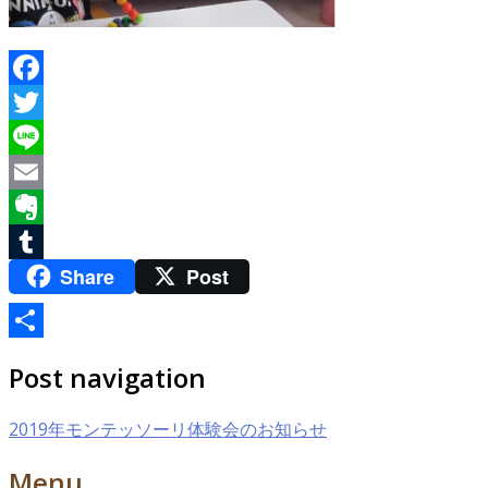
Facebook
Twitter
Line
Email
Evernote
Share
Post
Tumblr
共
Post navigation
有
2019年モンテッソーリ体験会のお知らせ
Menu