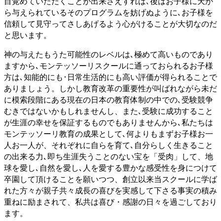
目覚めていただくことが出来さえすれば､後はお子様に天か
ら与えられているそのプログラムを妨げぬように､お子様を
信頼して見守ってさしあげるよう心がけることが大切なのだ
と思います。
神の与えたもうた可能性のレベルは､極めて高いものであり
ますから､モンテッソーリスクールに通っておられるお子様
方は､知能的にも･日常生活的にも高い評価が得られることで
ありましょう。しかし教育改革の重要性が叫ばれながら未だ
に模索段階にある現在の日本の教育体制の中での､受験競争
むきではないかもしれませんし、また､受験に成功すること
が生涯の幸せを保証するものでもありませんから､私たちは
モンテッソーリ教育の成果として､何よりもまずお子様お一
人お一人が、それぞれに自らを育て､自分らしく生きること
の出来る力､即ち生涯失うことのない宝を「受肉」して、地
球を愛し､自然を愛し､人を愛する豊かな感受性を身につけて
卒園して頂けることを願いつつ、創立以来当スクールに学ば
れた方々が親子共々成長の喜びを実感して下さる事実の積み
重ねに励まされて、私共は喜び・感謝の日々を過ごしており
ます。