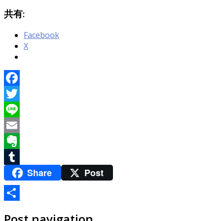
共有:
Facebook
X
Facebook
Twitter
Line
Email
Evernote
Share
Post
Tumblr
共
Post navigation