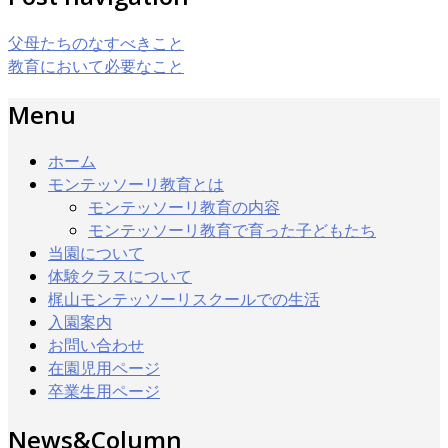
有
父母たちのなすべきこと
教育において必要なこと
Menu
ホーム
モンテッソーリ教育とは
モンテッソーリ教育の内容
モンテッソーリ教育で育った子どもたち
当園について
体験クラスについて
梶山モンテッソーリスクールでの生活
入園案内
お問い合わせ
在園児用ページ
卒業生用ページ
News&Column