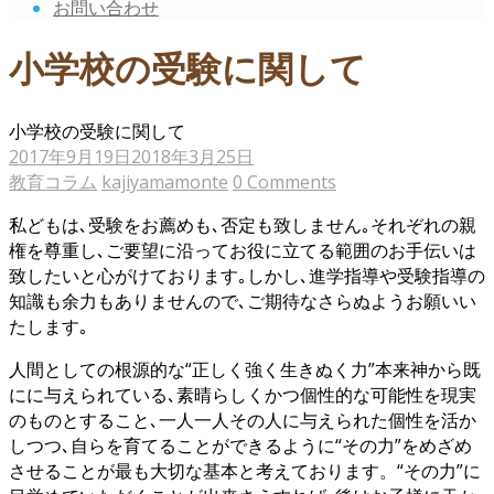
お問い合わせ
小学校の受験に関して
小学校の受験に関して
2017年9月19日
2018年3月25日
教育コラム
kajiyamamonte
0 Comments
私どもは､受験をお薦めも､否定も致しません｡それぞれの親
権を尊重し､ご要望に沿ってお役に立てる範囲のお手伝いは
致したいと心がけております｡しかし､進学指導や受験指導の
知識も余力もありませんので､ご期待なさらぬようお願いい
たします｡
人間としての根源的な“正しく強く生きぬく力”本来神から既
にに与えられている､素晴らしくかつ個性的な可能性を現実
のものとすること､一人一人その人に与えられた個性を活か
しつつ､自らを育てることができるように“その力”をめざめ
させることが最も大切な基本と考えております。“その力”に