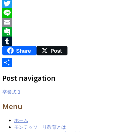
Facebook
Twitter
Line
Email
Evernote
Share
Post
Tumblr
共
Post navigation
有
卒業式３
Menu
ホーム
モンテッソーリ教育とは